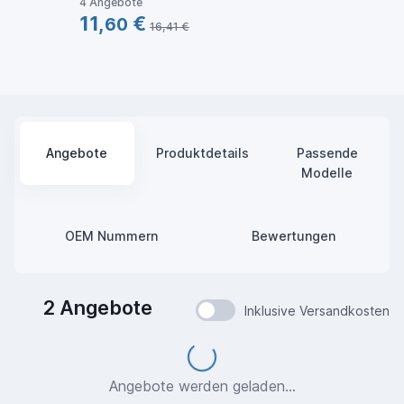
4 Angebote
3 Ang
11,
€
72,
60
16,41 €
Angebote
Produktdetails
Passende
Modelle
OEM Nummern
Bewertungen
2 Angebote
Inklusive Versandkosten
Loading...
Angebote werden geladen...