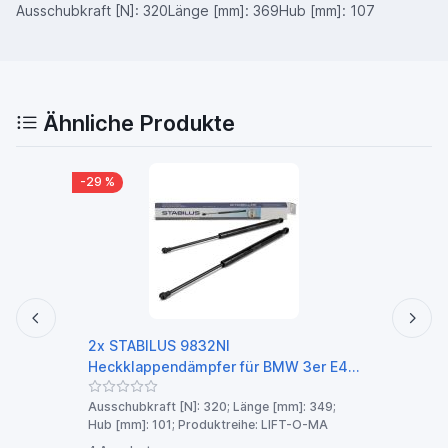
Ausschubkraft [N]: 320Länge [mm]: 369Hub [mm]: 107
Ähnliche Produkte
-29 %
-26 %
2x STABILUS 9832NI
Febi 
Heckklappendämpfer für BMW 3er E46
Koffe
LIMO COUPE 51248254281
Ausschubkraft [N]: 320; Länge [mm]: 349;
Länge 
Hub [mm]: 101; Produktreihe: LIFT-O-MA
392,5D
[mm