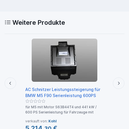
Weitere Produkte
-18 %
AC Schnitzer Leistungssteigerung für
Wass
BMW M5 F90 Serienleistung 600PS
3523
für M5 mit Motor S63B44T4 und 441 kW /
Baujah
600 PS Serienleistung für Fahrzeuge mit
01/199
verkauft von:
Kohl
3 Ang
5.214,
€
30,
30