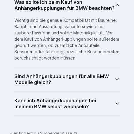
Was sollte ich beim Kauf von
Korrosion effektiv vor und sorgt
Anhängerkupplungen für BMW beachten?
für eine perfekte und
ebenmäßige Oberfläche.
Wichtig sind die genaue Kompatibilität mit Baureihe,
Während dieses modernen,
Baujahr und Ausstattungsvariante sowie eine
elektrochemischen Verfahrens
saubere Passform und solide Materialqualität. Vor
werden unter Elektrospannung
dem Kauf von Anhängerkupplungen sollte außerdem
umweltschonende und
geprüft werden, ob zusätzliche Anbauteile,
wassergelöste Epoxidharze auf
Sensoren oder fahrzeugspezifische Besonderheiten
die metallene Oberfläche
berücksichtigt werden müssen.
aufgetragen. Anschließend
erfolgt ein Brennprozess bei
ungefähr 200°C. Die Angaben
Sind Anhängerkupplungen für alle BMW
und Richtwerte des
Modelle gleich?
Autoherstellers im
Benutzerhandbuch Ihres
Wagens sind zu
Kann ich Anhängerkupplungen bei
berücksichtigen, wenn Sie eine
meinem BMW selbst wechseln?
Anhängerkupplung anbringen
wollen.
Hier findest du Suchergebnisse zu