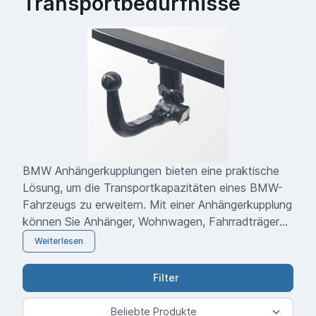
Transportbedürfnisse
BMW Anhängerkupplungen bieten eine praktische
Lösung, um die Transportkapazitäten eines BMW-
Fahrzeugs zu erweitern. Mit einer Anhängerkupplung
können Sie Anhänger, Wohnwagen, Fahrradträger
und andere Transportbehälter sicher und bequem
Weiterlesen
ziehen. BMW Anhängerkupplungen werden
sorgfältig entwickelt und an die spezifischen
Filter
Fahrzeugmodelle angepasst. Sie erfüllen hohe
Qualitätsstandards und Sicherheitsanforderungen,
Beliebte Produkte