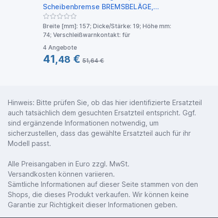
X2 F3
Scheibenbremse BREMSBELÄGE,
RICHTUNGSGEBUNDEN vorne rechts
Der He
Breite [mm]: 157; Dicke/Stärke: 19; Höhe mm:
links ohne Zubehör für BMW
schwar
74; Verschleißwarnkontakt: für
34112180419 34112282090
34113427503 P 06
verkau
4 Angebote
41,
€
144
48
51,64 €
Hinweis: Bitte prüfen Sie, ob das hier identifizierte Ersatzteil
auch tatsächlich dem gesuchten Ersatzteil entspricht. Ggf.
sind ergänzende Informationen notwendig, um
sicherzustellen, dass das gewählte Ersatzteil auch für ihr
Modell passt.
Alle Preisangaben in Euro zzgl. MwSt.
Versandkosten können variieren.
Sämtliche Informationen auf dieser Seite stammen von den
Shops, die dieses Produkt verkaufen. Wir können keine
Garantie zur Richtigkeit dieser Informationen geben.