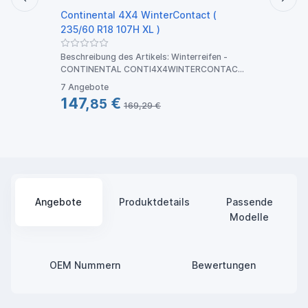
Continental 4X4 WinterContact (
Conti
235/60 R18 107H XL )
235/3
Beschreibung des Artikels: Winterreifen -
Beschr
CONTINENTAL CONTI4X4WINTERCONTACT
CONTI
235/
XL F
7 Angebote
7 Ang
147,
€
137
85
169,29 €
Angebote
Produktdetails
Passende
Modelle
OEM Nummern
Bewertungen