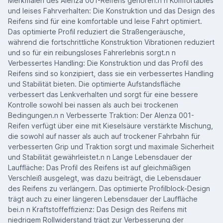
Merkmalen des Alenza 001-Reifens gehören:n n Komfortables
und leises Fahrverhalten: Die Konstruktion und das Design des
Reifens sind für eine komfortable und leise Fahrt optimiert.
Das optimierte Profil reduziert die Straßengeräusche,
während die fortschrittliche Konstruktion Vibrationen reduziert
und so für ein reibungsloses Fahrerlebnis sorgt.n n
Verbessertes Handling: Die Konstruktion und das Profil des
Reifens sind so konzipiert, dass sie ein verbessertes Handling
und Stabilität bieten. Die optimierte Aufstandsfläche
verbessert das Lenkverhalten und sorgt für eine bessere
Kontrolle sowohl bei nassen als auch bei trockenen
Bedingungen.n n Verbesserte Traktion: Der Alenza 001-
Reifen verfügt über eine mit Kieselsäure verstärkte Mischung,
die sowohl auf nasser als auch auf trockener Fahrbahn für
verbesserten Grip und Traktion sorgt und maximale Sicherheit
und Stabilität gewährleistet.n n Lange Lebensdauer der
Lauffläche: Das Profil des Reifens ist auf gleichmäßigen
Verschleiß ausgelegt, was dazu beiträgt, die Lebensdauer
des Reifens zu verlängern. Das optimierte Profilblock-Design
trägt auch zu einer längeren Lebensdauer der Lauffläche
bei.n n Kraftstoffeffizienz: Das Design des Reifens mit
niedrigem Rollwiderstand trägt zur Verbesserung der